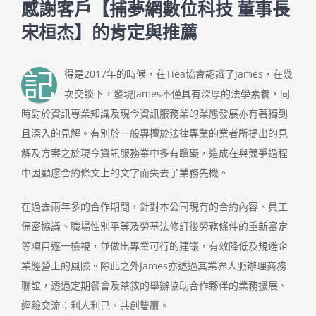
感謝客戶【捕夢網數位科技 董事長
宋桓杰】的肯定與推薦
記
得是2017年的時候，在Tiea協會認識了James，在幾
次交談下，發現James不僅具有深厚的法學素養，同
時對於資訊專業知識及現今資訊服務業的業態發展亦有著獨到
且深入的見解。有別於一般專擅於法律專業的業者所提出的見
解及方案之於現今資訊服務業中多有躓礙，造成在與競爭過程
中因顧慮合約條文上的文字而失去了業務先機。
在過去兩年多的合作期間，針對本公司現有的合約內容、員工
保密協議、職場性別平等及勞基法修訂後勞務條件的重新審定
等項目逐一檢視，並做出專業可行的建議，有效降低及規避企
業經營上的風險。除此之外James亦透過其業界人脈辦理商務
聯誼，透過定期餐會及茶敘的舉辦協助合作夥伴的業務擴展、
經驗交流；利人利己、共創雙贏。