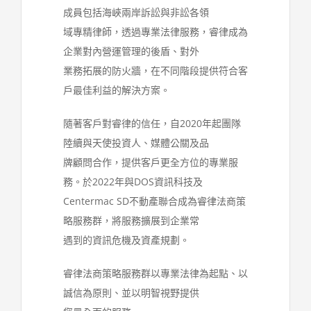
成員包括海峽兩岸訴訟與非訟各領
域專精律師，透過專業法律服務，睿律成為
企業對內營運管理的後盾、對外
業務拓展的防火牆，在不同階段提供符合客
戶最佳利益的解決方案。
隨著客戶對睿律的信任，自2020年起團隊
陸續與天使投資人、媒體公關及品
牌顧問合作，提供客戶更全方位的專業服
務。於2022年與DOS資訊科技及
Centermac SD不動產聯合成為睿律法商策
略服務群，將服務擴展到企業常
遇到的資訊危機及資產規劃。
睿律法商策略服務群以專業法律為起點、以
誠信為原則、並以明智視野提供