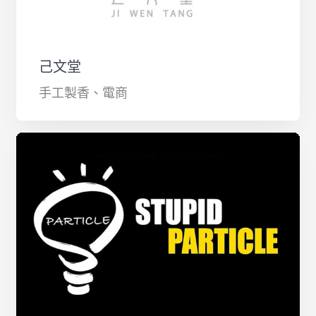
己文堂
手工製香、電商